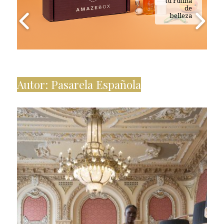
tu rutina
de
belleza
Autor:
Pasarela Española