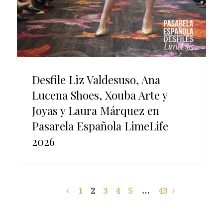
Desfile Liz Valdesuso, Ana
Lucena Shoes, Xouba Arte y
Joyas y Laura Márquez en
Pasarela Española LimeLife
2026
1
2
3
4
5
…
43