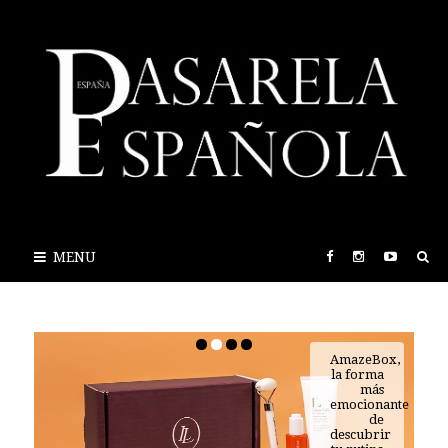
MENU
AmazeBox,
la forma
más
emocionante
de
descubrir