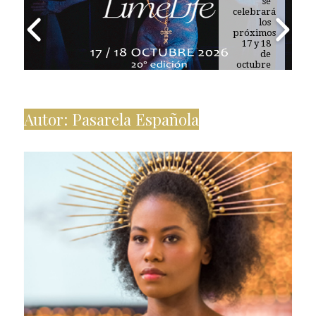
tu rutina
se
celebrará
de
belleza
los
próximos
17 y 18
de
octubre
de 2026
Autor:
Pasarela Española