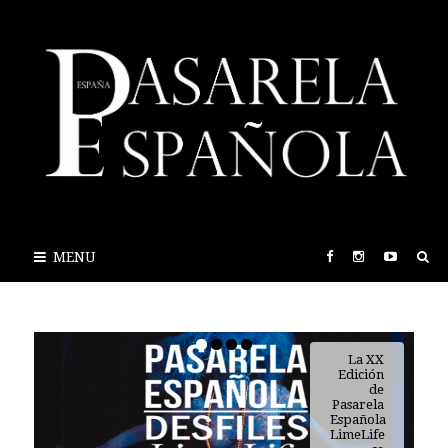
MENU
La XX
Edición
de
Pasarela
Española
LimeLife