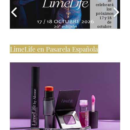
se
celebrará
los
próximos
17 y 18
de
octubre
de 2026
LimeLife en Pasarela Española