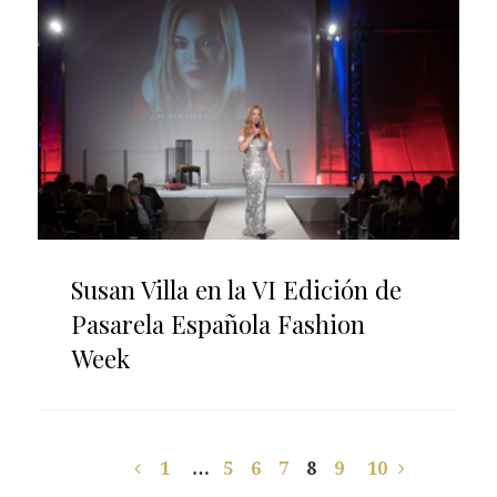
Susan Villa en la VI Edición de
Pasarela Española Fashion
Week
1
…
5
6
7
8
9
10