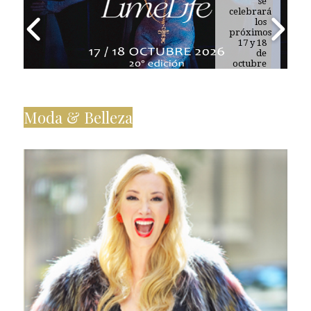
tu rutina
se
celebrará
de
belleza
los
próximos
17 y 18
de
octubre
de 2026
Moda & Belleza