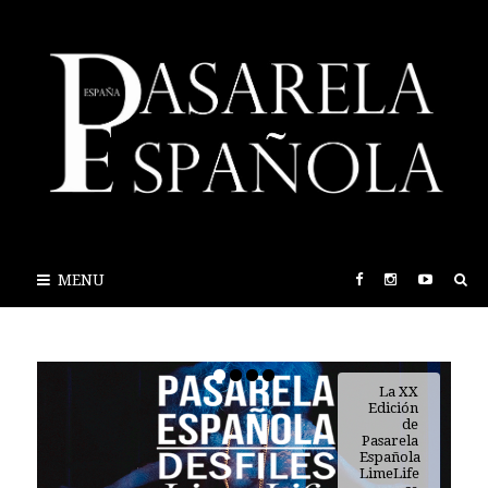
MENU
La XX
Edición
de
Pasarela
Española
LimeLife