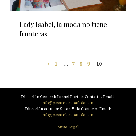
Lady Isabel, la moda no tiene
fronteras
1
…
7
8
9
10
Dirección General: Ismael Portela Contacto. Email:
info@pasarelaespañola.com
Dirección adjunta: Susan Villa Contacto. Email:
info@pasarelaespañola.com
Aviso Legal