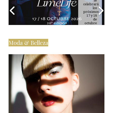
se
celebrará
los
próximos
17 y 18
de
octubre
de 2026
Moda & Belleza