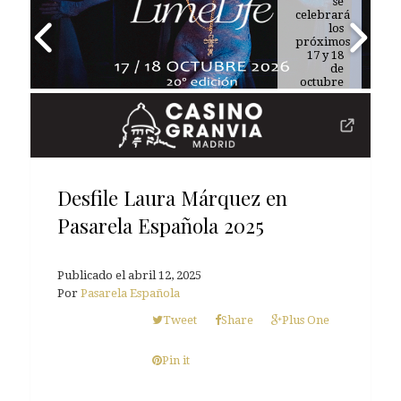
tu rutina
se
celebrará
de
belleza
los
próximos
17 y 18
de
octubre
de 2026
Desfile Laura Márquez en
Pasarela Española 2025
Publicado el
abril 12, 2025
Por
Pasarela Española
Tweet
Share
Plus One
Pin it