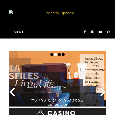
MENU
AmazeBox,
la forma
más
emocionante
de
descubrir
tu rutina
de
belleza