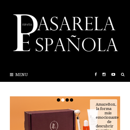
MENU
AmazeBox,
la forma
más
emocionante
de
descubrir