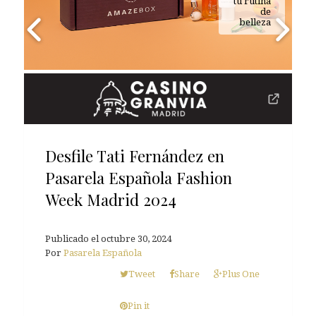
tu rutina
de
belleza
Desfile Tati Fernández en
Pasarela Española Fashion
Week Madrid 2024
Publicado el
octubre 30, 2024
Por
Pasarela Española
Tweet
Share
Plus One
Pin it