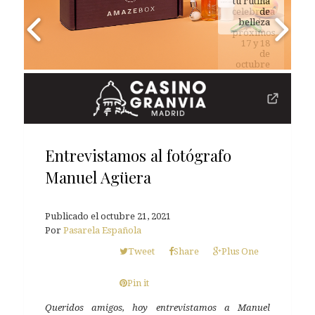
tu rutina
de
belleza
Entrevistamos al fotógrafo
Manuel Agüera
Publicado el
octubre 21, 2021
Por
Pasarela Española
Tweet
Share
Plus One
Pin it
Queridos amigos, hoy entrevistamos a Manuel