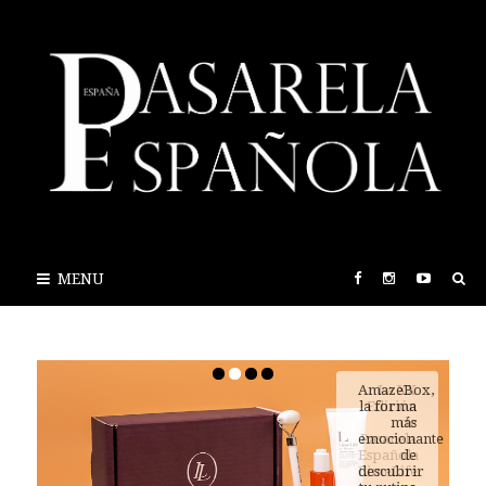
MENU
AmazeBox,
la forma
más
emocionante
de
descubrir