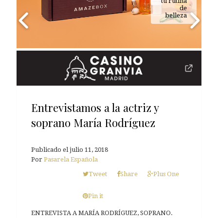
tu rutina
de
belleza
Entrevistamos a la actriz y
soprano María Rodríguez
Publicado el
julio 11, 2018
Por
Pasarela Española
Tweet
Share
Plus One
Pin it
ENTREVISTA A MARÍA RODRÍGUEZ, SOPRANO.