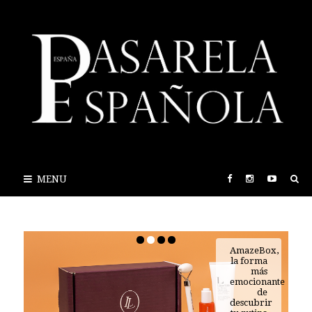
MENU
AmazeBox,
la forma
más
emocionante
de
descubrir