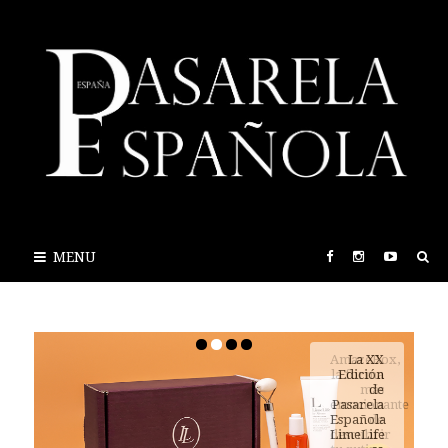
MENU
AmazeBox,
la forma
más
emocionante
de
descubrir