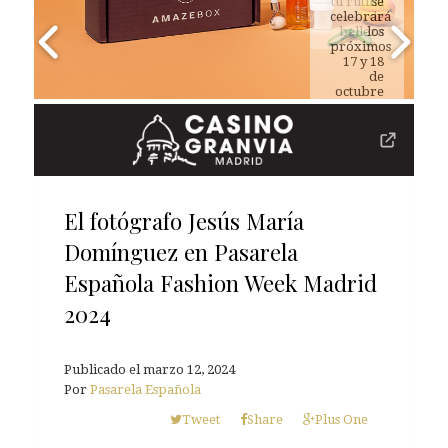
tu rutina
de
belleza
El fotógrafo Jesús María
Domínguez en Pasarela
Española Fashion Week Madrid
2024
Publicado el
marzo 12, 2024
Por
Pasarela Española
Tweet
Share
Plus One