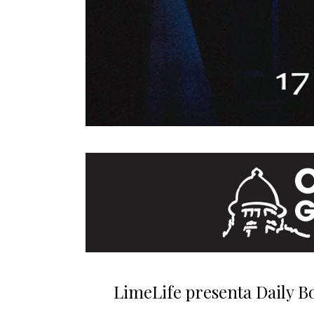
LimeLife presenta Daily B