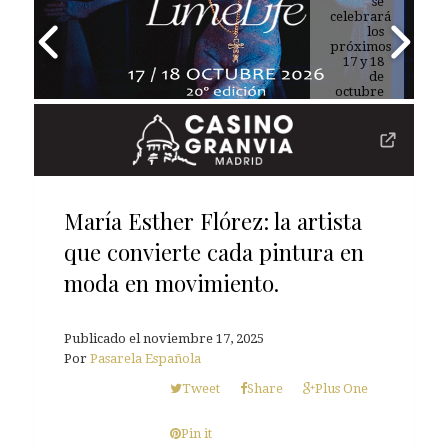
tu rutina
de
belleza
María Esther Flórez: la artista
que convierte cada pintura en
moda en movimiento.
Publicado el
noviembre 17, 2025
Por
Pasarela Española
Tweet
Share
Plus One
Pin it