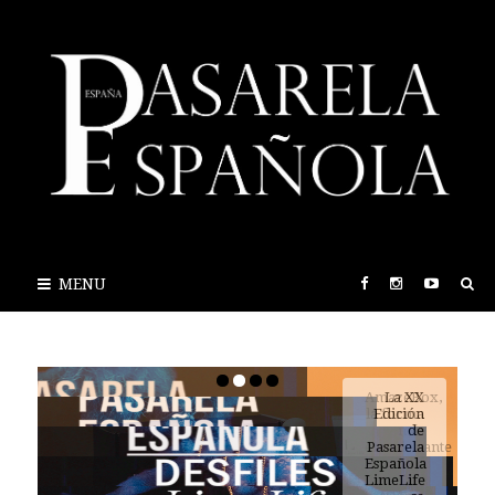
MENU
AmazeBox,
la forma
más
emocionante
de
descubrir