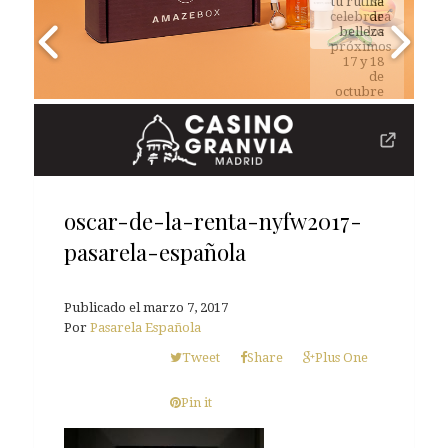
tu rutina
se
celebrará
de
belleza
los
próximos
17 y 18
de
octubre
de 2026
oscar-de-la-renta-nyfw2017-
pasarela-española
Publicado el
marzo 7, 2017
Por
Pasarela Española
Tweet
Share
Plus One
Pin it