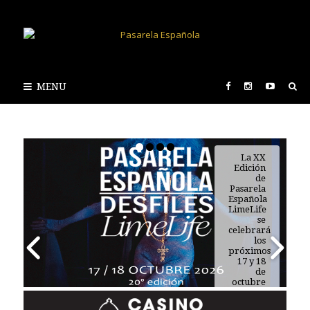
MENU
La XX
Edición
de
Pasarela
Española
LimeLife
se
celebrará
los
próximos
17 y 18
de
octubre
de 2026