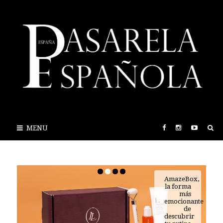
MENU
AmazeBox,
la forma
más
emocionante
de
descubrir