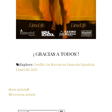
¡ GRACIAS A TODOS !
Explore:
Desfile Lía Novias en Pasarela Española
LimeLife 2025
Next Article
Previous Article