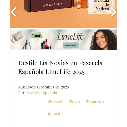
tu rutina
de
belleza
Desfile Lía Novias en Pasarela
Española LimeLife 2025
Publicado el
octubre 28, 2025
Por
Pasarela Española
Tweet
Share
Plus One
Pin it