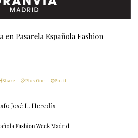
ia en Pasarela Española Fashion
Share
Plus One
Pin it
rafo José L. Heredia
pañola Fashion Week Madrid