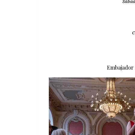
Sábad
C
Embajador