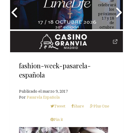
tu rutina
se
celebrará
de
belleza
los
próximos
17 y 18
de
octubre
de 2026
fashion-week-pasarela-
española
Publicado el
marzo 9, 2017
Por
Pasarela Española
Tweet
Share
Plus One
Pin it