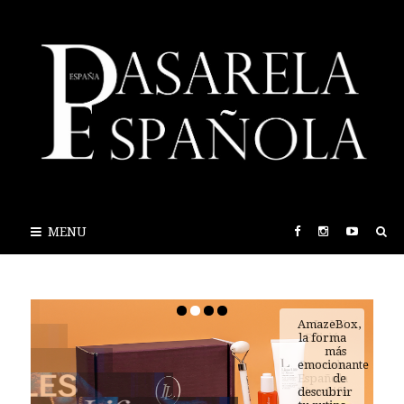
MENU
AmazeBox,
la forma
más
emocionante
de
descubrir