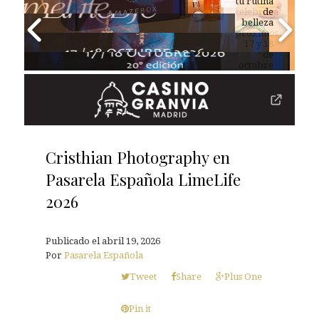
tu rutina
de
belleza
Cristhian Photography en
Pasarela Española LimeLife
2026
Publicado el
abril 19, 2026
Por
Pasarela Española
Tweet
Share
Plus One
Pin it