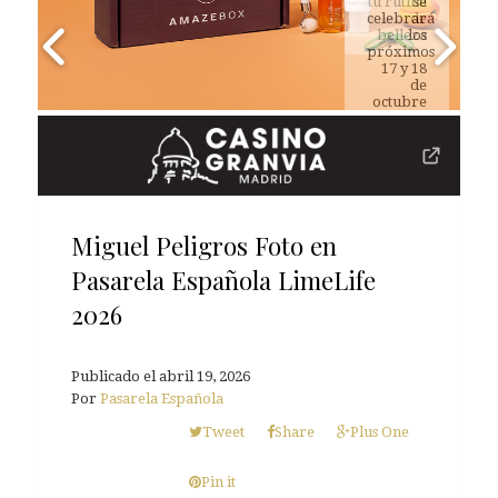
tu rutina
de
belleza
Miguel Peligros Foto en
Pasarela Española LimeLife
2026
Publicado el
abril 19, 2026
Por
Pasarela Española
Tweet
Share
Plus One
Pin it