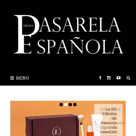
MENU
AmazeBox,
la forma
más
emocionante
de
descubrir